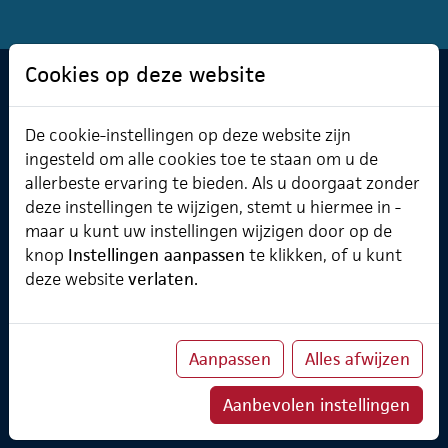
Cookies op deze website
Software & Cursusplanner
De cookie-instellingen op deze website zijn
Cursusplanner
Professional Services
ingesteld om alle cookies toe te staan om u de
Verzuimmanager
allerbeste ervaring te bieden. Als u doorgaat zonder
deze instellingen te wijzigen, stemt u hiermee in -
maar u kunt uw instellingen wijzigen door op de
knop
Instellingen aanpassen
te klikken, of u kunt
Over ChainWise
deze website
verlaten.
Onze belofte
Implementatietraject
Koppelingen
Aanpassen
Alles afwijzen
Partners
ChainWise Academy
Aanbevolen instellingen
Klanten
TheWiseCompany