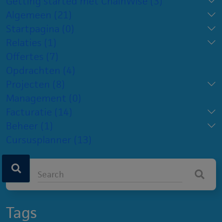
Getting started met ChainWise
(3)
Algemeen
(21)
Startpagina
(0)
Relaties
(1)
Offertes
(7)
Opdrachten
(4)
Projecten
(8)
Management
(0)
Facturatie
(14)
Beheer
(1)
Cursusplanner
(13)
Tags