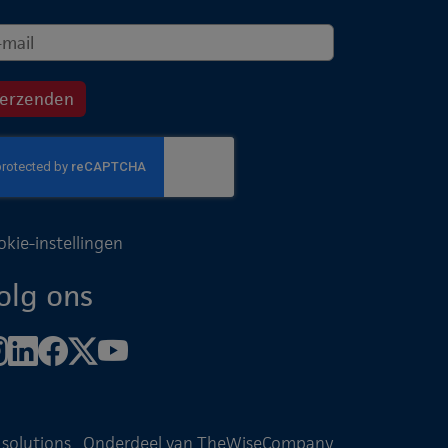
okie-instellingen
olg ons
 solutions
Onderdeel van TheWiseCompany