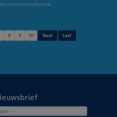
het online inschrijfportaal.
7
8
9
10
Next
Last
ieuwsbrief