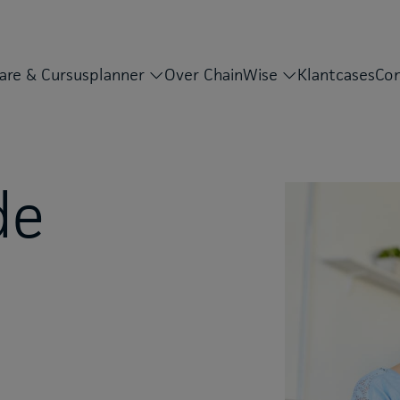
are & Cursusplanner
Over ChainWise
Klantcases
Con
de