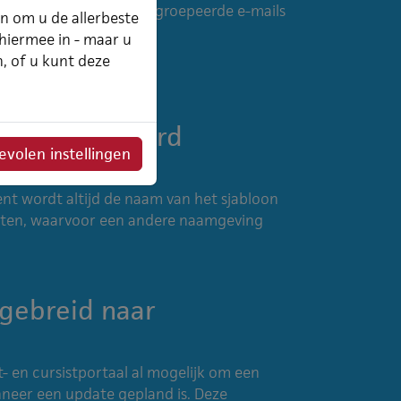
 de mogelijkheid om gegroepeerde e-mails
an om u de allerbeste
 hiermee in - maar u
n, of u kunt deze
jgen standaard
volen instellingen
t wordt altijd de naam van het sjabloon
caten, waarvoor een andere naamgeving
gebreid naar
nt- en cursistportaal al mogelijk om een
neer een update gepland is. Deze