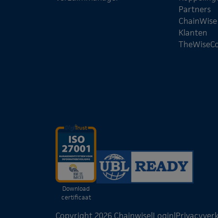
Partners
ChainWis
Klanten
TheWiseC
Download
certificaat
Copyright 2026 Chainwise
|
Login
|
Privacyverk