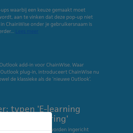
op-ups waarbij een keuze gemaakt moet
rdt, aan te vinken dat deze pop-up niet
in ChainWise onder je gebruikersnaam is
rder...
Lees meer
 Outlook add-in voor ChainWise. Waar
Outlook plug-in, introduceert ChainWise nu
wel de klassieke als de ‘nieuwe Outlook’.
: typen 'E-learning
rning herinnering'
respondentietypes ook worden ingericht