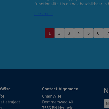
functionaliteit is nu ook beschikbaar in 
Lees meer
1
2
3
4
5
6
N
nWise
Contact Algemeen
fte
ChainWise
atietraject
Demmersweg 40
en
7556 BN Hengelo