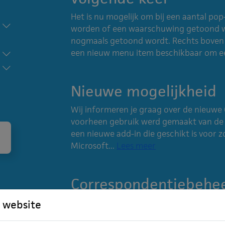
Het is nu mogelijk om bij een aantal p
worden of een waarschuwing getoond wo
nogmaals getoond wordt. Rechts boven 
een nieuw menu item beschikbaar om ee
Nieuwe mogelijkheid
Wij informeren je graag over de nieuwe
voorheen gebruik werd gemaakt van de 
een nieuwe add-in die geschikt is voor zo
Microsoft...
Lees meer
Correspondentiebeheer
uitnodiging' en 'E-lea
 website
Vanaf versie 8.5.21.60 kunnen deze cor