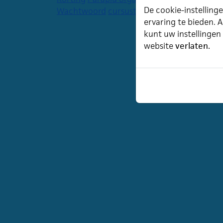
De cookie-instellinge
Wachtwoord
cursustijden
agenda
ervaring te bieden. A
kunt uw instellingen
website
verlaten.