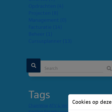
Opdrachten
(4)
Projecten
(8)
Management
(0)
Facturatie
(14)
Beheer
(1)
Cursusplanner
(13)
Tags
Cookies op deze
ChainWise
ATV & Verlof
Inloggen
Boektarief
Korting
Paraplu organisatie
Valideren