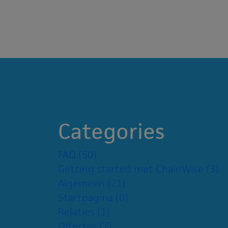
Categories
FAQ
(50)
Getting started met ChainWise
(3)
Algemeen
(21)
Startpagina
(0)
Relaties
(1)
Offertes
(7)