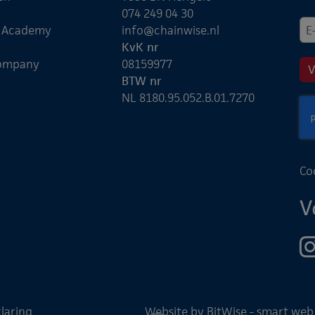
074 249 04 30
e Academy
info@chainwise.nl
KvK nr
ompany
08159977
BTW nr
NL 8180.95.052.B.01.7270
Co
V
laring
Website by BitWise - smart web