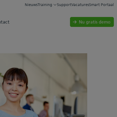
Nieuws
Training
Support
Vacatures
Smart Portaal
tact
Nu gratis demo