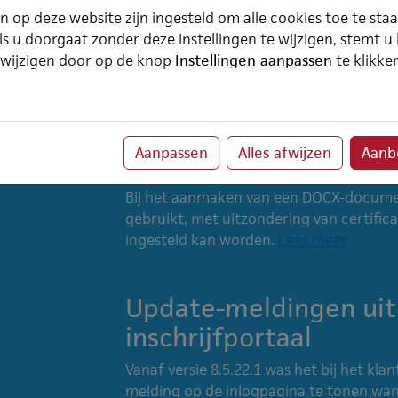
voor (hoofd)contactpersonen, inclusief
n op deze website zijn ingesteld om alle cookies toe te sta
te gebruiken.
ls u doorgaat zonder deze instellingen te wijzigen, stemt u
 wijzigen door op de knop
Instellingen aanpassen
te klikke
Lees meer
DOCX-documenten kri
Aanpassen
Alles afwijzen
Aanbe
sjabloonnaam
Bij het aanmaken van een DOCX-documen
gebruikt, met uitzondering van certifi
ingesteld kan worden.
Lees meer
Update-meldingen uit
inschrijfportaal
Vanaf versie 8.5.22.1 was het bij het kla
melding op de inlogpagina te tonen wan