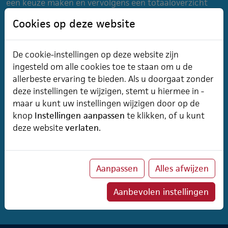
een keuze maken en vervolgens een totaaloverzicht
aanvragen. Het overzicht zal per e-mail toegestuurd
Cookies op deze website
worden. Dit kan even duren, omdat er een script...
Lees
meer
De cookie-instellingen op deze website zijn
ingesteld om alle cookies toe te staan om u de
De contactpersonen lijst is traag.
allerbeste ervaring te bieden. Als u doorgaat zonder
Hoezo?
deze instellingen te wijzigen, stemt u hiermee in -
maar u kunt uw instellingen wijzigen door op de
Wanneer er aan een objecttype b.v. organisaties,
knop
Instellingen aanpassen
te klikken, of u kunt
contactpersonen, producten, projecten… veel
deze website
verlaten.
kenmerken toegevoegd zijn, die in de lijst weergegeven
worden, dan kan de lijst traag worden. Dit is bijzonder
met zeer lange lijsten het geval. Dan wordt aangeraden
Aanpassen
Alles afwijzen
om...
Lees meer
Aanbevolen instellingen