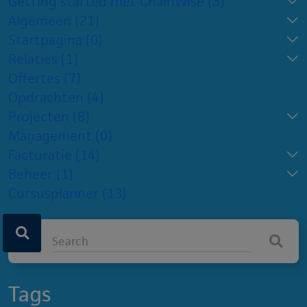
Getting started met ChainWise
(3)
Algemeen
(21)
Startpagina
(0)
Relaties
(1)
Offertes
(7)
Opdrachten
(4)
Projecten
(8)
Management
(0)
Facturatie
(14)
Beheer
(1)
Cursusplanner
(13)
Tags