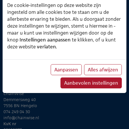
De cookie-instellingen op deze website zijn
Over ChainWise
ingesteld om alle cookies toe te staan om u de
allerbeste ervaring te bieden. Als u doorgaat zonder
Onze belofte
deze instellingen te wijzigen, stemt u hiermee in -
Implementatietraject
Koppelingen
maar u kunt uw instellingen wijzigen door op de
Partners
knop
Instellingen aanpassen
te klikken, of u kunt
ChainWise Academy
deze website
verlaten.
Klanten
TheWiseCompany
Aanpassen
Alles afwijzen
Aanbevolen instellingen
Contact Algemeen
ChainWise
Demmersweg 40
7556 BN Hengelo
074 249 04 30
info@chainwise.nl
KvK nr