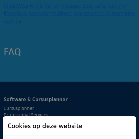
ChainWise
ATV & Verlof
Inloggen
Boektarief
Korting
Paraplu organisatie
Valideren
Wachtwoord
cursustijden
agenda
FAQ
Software & Cursusplanner
Cursusplanner
Professional Services
Verzuimmanager
Cookies op deze website