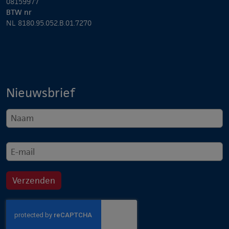
08159977
BTW nr
NL 8180.95.052.B.01.7270
Nieuwsbrief