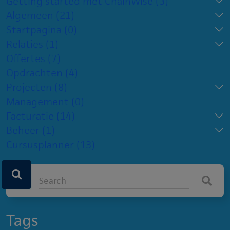
Getting started met ChainWise
(3)
Algemeen
(21)
Startpagina
(0)
Relaties
(1)
Offertes
(7)
Opdrachten
(4)
Projecten
(8)
Management
(0)
Facturatie
(14)
Beheer
(1)
Cursusplanner
(13)
Tags